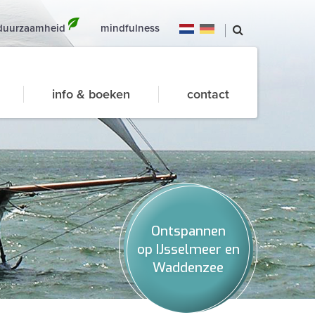
duurzaamheid
mindfulness
info & boeken
contact
Ontspannen
op IJsselmeer en
Waddenzee