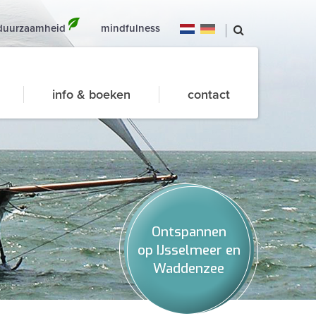
duurzaamheid
mindfulness
info & boeken
contact
Ontspannen
op IJsselmeer en
Waddenzee