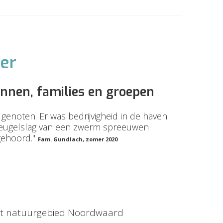
ter
innen, families en groepen
enoten. Er was bedrijvigheid in de haven
vleugelslag van een zwerm spreeuwen
gehoord."
Fam. Gundlach, zomer 2020
het natuurgebied Noordwaard